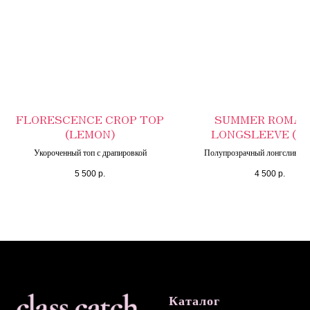
FLORESCENCE CROP TOP
SUMMER ROMAN
(LEMON)
LONGSLEEVE (PI
Укороченный топ с драпировкой
Полупрозрачный лонгслив из
вискозы с удлиненными рук
5 500
р.
4 500
р.
Каталог