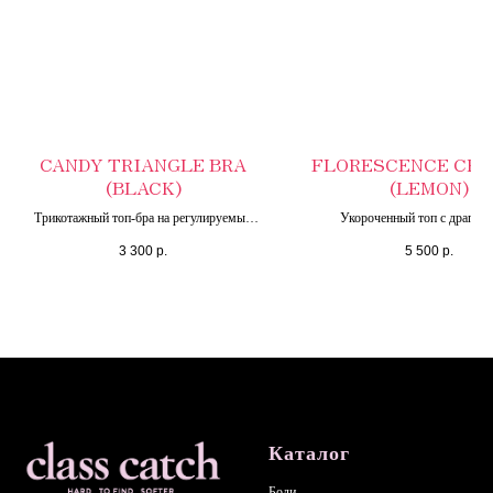
CANDY TRIANGLE BRA
FLORESCENCE CRO
(BLACK)
(LEMON)
Трикотажный топ-бра на регулируемых
Укороченный топ с драпир
бретелях
3 300
р.
5 500
р.
Каталог
Боди