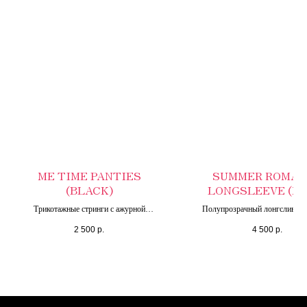
ME TIME PANTIES
SUMMER ROMAN
(BLACK)
LONGSLEEVE (MI
Трикотажные стринги с ажурной
Полупрозрачный лонгслив из
окантовкой
вискозы с удлиненными рук
2 500
р.
4 500
р.